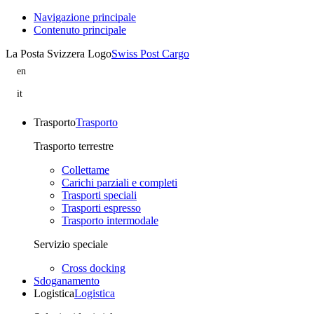
Navigazione principale
Contenuto principale
La Posta Svizzera Logo
Swiss Post Cargo
en
B-
Sped
it
Logistics
B-
is
Sped
part
Logistics
Trasporto
Trasporto
of
fa
Swiss
parte
Trasporto terrestre
Post
di
Cargo
Swiss
Collettame
Post
Carichi parziali e completi
Cargo
Trasporti speciali
Trasporti espresso
Trasporto intermodale
Servizio speciale
Cross docking
Sdoganamento
Logistica
Logistica