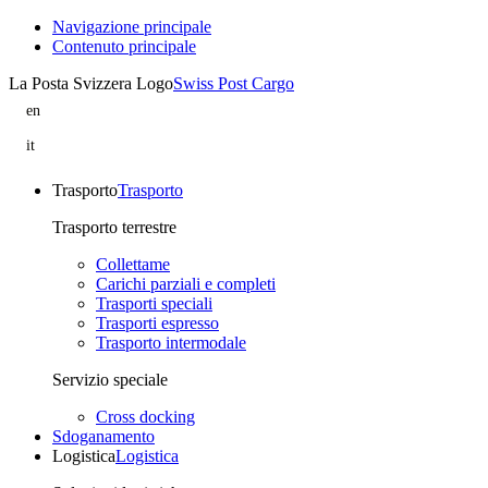
Navigazione principale
Contenuto principale
La Posta Svizzera Logo
Swiss Post Cargo
en
Relatra
is
it
part
Relatra
of
fa
Swiss
parte
Trasporto
Trasporto
Post
di
Cargo
Swiss
Trasporto terrestre
Post
Cargo
Collettame
Carichi parziali e completi
Trasporti speciali
Trasporti espresso
Trasporto intermodale
Servizio speciale
Cross docking
Sdoganamento
Logistica
Logistica