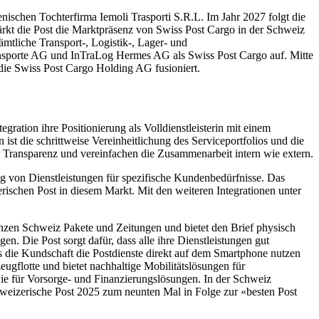
ienischen Tochterfirma Iemoli Trasporti S.R.L. Im Jahr 2027 folgt die
tärkt die Post die Marktpräsenz von Swiss Post Cargo in der Schweiz
mtliche Transport-, Logistik-, Lager- und
ransporte AG und InTraLog Hermes AG als Swiss Post Cargo auf. Mitte
ie Swiss Post Cargo Holding AG fusioniert.
gration ihre Positionierung als Volldienstleisterin mit einem
ist die schrittweise Vereinheitlichung des Serviceportfolios und die
 Transparenz und vereinfachen die Zusammenarbeit intern wie extern.
ng von Dienstleistungen für spezifische Kundenbedürfnisse. Das
rischen Post in diesem Markt. Mit den weiteren Integrationen unter
 ganzen Schweiz Pakete und Zeitungen und bietet den Brief physisch
en. Die Post sorgt dafür, dass alle ihre Dienstleistungen gut
ass die Kundschaft die Postdienste direkt auf dem Smartphone nutzen
ugflotte und bietet nachhaltige Mobilitätslösungen für
ie für Vorsorge- und Finanzierungslösungen. In der Schweiz
hweizerische Post 2025 zum neunten Mal in Folge zur «besten Post