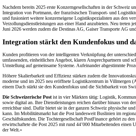
Nachdem bereits 2025 erste Konzerngesellschaften in der Schweiz und i
Integration von Portmann, der französischen Transport- und Logistikt
und fusioniert weitere konzerneigene Logistikspezialisten aus den v
Verzollungsdienstleistungen aus einer Hand anzubieten. Neu treten 
Juni 2026 werden zudem die Destinas AG, Gaiser Transporte AG und
Integration stärkt den Kundenfokus und d
Kunden profitieren von der intelligenten Verknüpfung der unterschiedli
umfassenden, einheitlichen Angebot, klaren Ansprechpartnern und schne
Umstellung auf gemeinsame Systeme. Aufeinander abgestimmte Prozess
Höhere Skalierbarkeit und Effizienz stärken zudem die Innovationskr
moderne und im 2025 neu eröffnete Logistikzentrum in Villmergen (AG
einem Dach stärkt sie den Kundenfokus und die Sichtbarkeit von Swi
Die Schweizerische Post
ist in vier Märkten tätig: Logistik, Kommun
sowie digital an. Ihre Dienstleistungen reichen darüber hinaus von der
erreichbar sind. Dafür bietet sie in der ganzen Schweiz physische und
kann. Im Mobilitätsmarkt hat die Post landesweit Buslinien im region
Geschäftskunden. Die Tochtergesellschaft PostFinance gehört zu den
erwirtschaftete die Post 2025 mit rund 44’000 Mitarbeitenden einen 
der Welt.»