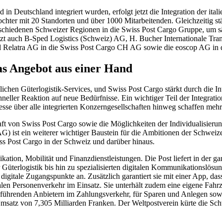
n Deutschland integriert wurden, erfolgt jetzt die Integration der ital
ochter mit 20 Standorten und über 1000 Mitarbeitenden. Gleichzeitig s
erschiedenen Schweizer Regionen in die Swiss Post Cargo Gruppe, um sä
jetzt auch B-Sped Logistics (Schweiz) AG, H. Bucher Internationale T
 Relatra AG in die Swiss Post Cargo CH AG sowie die eoscop AG in d
as Angebot aus einer Hand
chen Güterlogistik-Services, und Swiss Post Cargo stärkt durch die Inte
ller Reaktion auf neue Bedürfnisse. Ein wichtiger Teil der Integration 
e über alle integrierten Konzerngesellschaften hinweg schaffen mehr
aft von Swiss Post Cargo sowie die Möglichkeiten der Individualisieru
) ist ein weiterer wichtiger Baustein für die Ambitionen der Schweize
ss Post Cargo in der Schweiz und darüber hinaus.
ikation, Mobilität und Finanzdienstleistungen. Die Post liefert in der
 Güterlogistik bis hin zu spezialisierten digitalen Kommunikationslösung
 digitale Zugangspunkte an. Zusätzlich garantiert sie mit einer App, d
alen Personenverkehr im Einsatz. Sie unterhält zudem eine eigene Fahrze
 führenden Anbietern im Zahlungsverkehr, für Sparen und Anlegen sow
Umsatz von 7,305 Milliarden Franken. Der Weltpostverein kürte die Sc