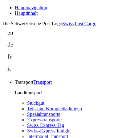
Hauptnavigation
Hauptinhalt
Die Schweizerische Post Logo
Swiss Post Cargo
en
Swiss
Post
de
Swiss
Cargo
Post
fr
drives
Swiss
Cargo
integration
Post
it
treibt
forward
Swiss
Cargo
Integration
in
Post
continue
in
Transport
Transport
Switzerland
Cargo
ses
der
and
promuove
Landtransport
activités
Schweiz
Italy
l’integrazione
d’intégration
Stückgut
und
in
en
Teil- und Komplettladungen
Italien
Svizzera
Spezialtransporte
Suisse
voran
Expresstransporte
e
et
Swiss-Express Tag
in
en
Swiss-Express Innight
Italia
Intermodal-Transport
Italie