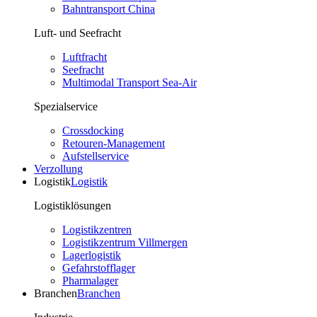
Bahntransport China
Luft- und Seefracht
Luftfracht
Seefracht
Multimodal Transport Sea-Air
Spezialservice
Crossdocking
Retouren-Management
Aufstellservice
Verzollung
Logistik
Logistik
Logistiklösungen
Logistikzentren
Logistikzentrum Villmergen
Lagerlogistik
Gefahrstofflager
Pharmalager
Branchen
Branchen