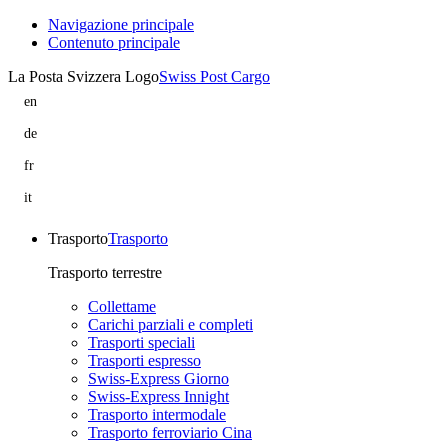
Navigazione principale
Contenuto principale
La Posta Svizzera Logo
Swiss Post Cargo
en
Accessibility
at
de
Swiss
Barrierefreiheit
Post
bei
fr
Cargo
Swiss
Accessibilité
Post
chez
it
Cargo
Swiss
Accessibilità
Post
presso
Cargo
Swiss
Trasporto
Trasporto
Post
Cargo
Trasporto terrestre
Collettame
Carichi parziali e completi
Trasporti speciali
Trasporti espresso
Swiss-Express Giorno
Swiss-Express Innight
Trasporto intermodale
Trasporto ferroviario Cina