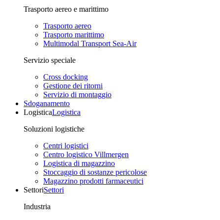
Trasporto aereo e marittimo
Trasporto aereo
Trasporto marittimo
Multimodal Transport Sea-Air
Servizio speciale
Cross docking
Gestione dei ritorni
Servizio di montaggio
Sdoganamento
Logistica
Logistica
Soluzioni logistiche
Centri logistici
Centro logistico Villmergen
Logistica di magazzino
Stoccaggio di sostanze pericolose
Magazzino prodotti farmaceutici
Settori
Settori
Industria