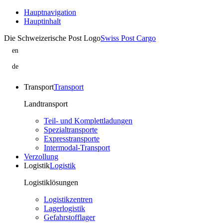
Hauptnavigation
Hauptinhalt
Die Schweizerische Post Logo
Swiss Post Cargo
en
FM
Verzollung
de
is
FM
part
Verzollung
of
ist
Transport
Transport
Swiss
Teil
Post
von
Landtransport
Cargo
Swiss
–
Post
Teil- und Komplettladungen
customs
Cargo
Spezialtransporte
–
Expresstransporte
Zoll
Intermodal-Transport
Verzollung
Logistik
Logistik
Logistiklösungen
Logistikzentren
Lagerlogistik
Gefahrstofflager