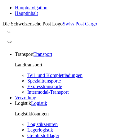
Hauptnavigation
Hauptinhalt
Die Schweizerische Post Logo
Swiss Post Cargo
en
Legal
information
de
|
Rechtliche
Swiss
Informationen
Post
|
Transport
Transport
Cargo
Swiss
Post
Landtransport
Cargo
Teil- und Komplettladungen
Spezialtransporte
Expresstransporte
Intermodal-Transport
Verzollung
Logistik
Logistik
Logistiklösungen
Logistikzentren
Lagerlogistik
Gefahrstofflager