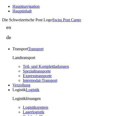
Hauptnavigation
Hauptinhalt
Die Schweizerische Post Logo
Swiss Post Cargo
en
Relatra
is
de
Relatra
part
ist
of
Transport
Transport
Teil
Swiss
von
Landtransport
Post
Swiss
Cargo
Teil- und Komplettladungen
Post
Spezialtransporte
Cargo
Expresstransporte
Intermodal-Transport
Verzollung
Logistik
Logistik
Logistiklösungen
Logistikzentren
Lagerlogistik