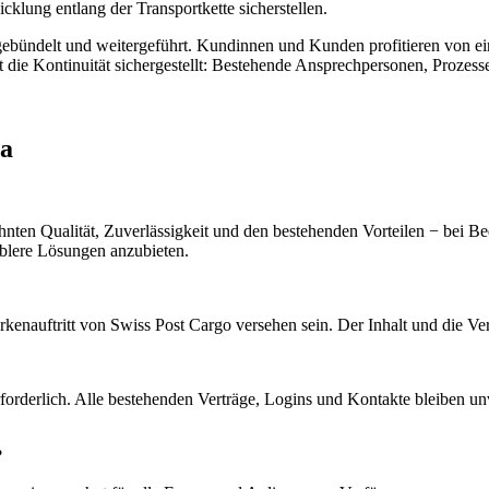
klung entlang der Transportkette sicherstellen.
bündelt und weitergeführt. Kundinnen und Kunden profitieren von eine
t die Kontinuität sichergestellt: Bestehende Ansprechpersonen, Prozesse
ra
wohnten Qualität, Zuverlässigkeit und den bestehenden Vorteilen − bei 
iblere Lösungen anzubieten.
enauftritt von Swiss Post Cargo versehen sein. Der Inhalt und die Ve
rforderlich. Alle bestehenden Verträge, Logins und Kontakte bleiben un
?