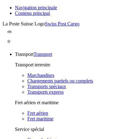
Navigation principale
Contenu principal
La Poste Suisse Logo
Swiss Post Cargo
en
Iemoli
is
fr
part
lemoli
of
rejoint
Swiss
Swiss
Transport
Transport
Post
Post
Cargo
Cargo
Transport terrestre
Marchandises
Chargements partiels ou complets
Transports spéciaux
Transports express
Fret aérien et maritime
Fret aérien
Fret maritime
Service spécial