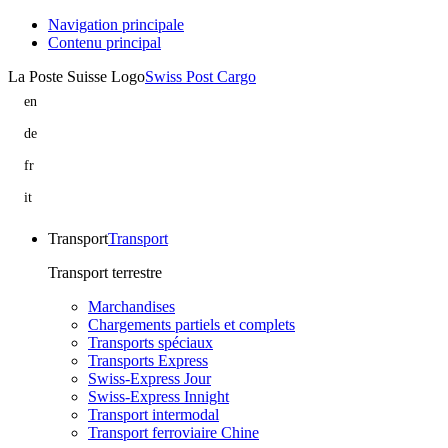
Navigation principale
Contenu principal
La Poste Suisse Logo
Swiss Post Cargo
en
eoscop
is
de
part
eoscop
of
ist
fr
Swiss
Teil
eoscop
Post
von
rejoint
it
Cargo
Swiss
Swiss
eoscop
Post
Post
fa
Cargo
Cargo
parte
Transport
Transport
di
Swiss
Transport terrestre
Post
Cargo
Marchandises
Chargements partiels et complets
Transports spéciaux
Transports Express
Swiss-Express Jour
Swiss-Express Innight
Transport intermodal
Transport ferroviaire Chine