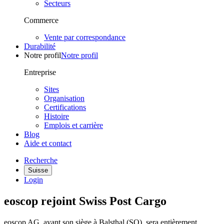
Secteurs
Commerce
Vente par correspondance
Durabilité
Notre profil
Notre profil
Entreprise
Sites
Organisation
Certifications
Histoire
Emplois et carrière
Blog
Aide et contact
Recherche
Suisse
Login
eoscop rejoint Swiss Post Cargo
eoscop AG, ayant son siège à Balsthal (SO), sera entièrement