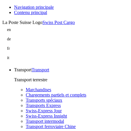
Navigation principale
Contenu principal
La Poste Suisse Logo
Swiss Post Cargo
en
Privacy
Policy
de
|
Datenschutzerklärung
Swiss
|
fr
Post
Swiss
Déclaration
Cargo
Post
de
it
Cargo
protection
Dichiarazione
des
sulla
données
protezione
Transport
Transport
|
dei
Swiss
dati
Transport terrestre
Post
|
Cargo
Swiss
Marchandises
Post
Chargements partiels et complets
Cargo
Transports spéciaux
Transports Express
Swiss-Express Jour
Swiss-Express Innight
Transport intermodal
Transport ferroviaire Chine