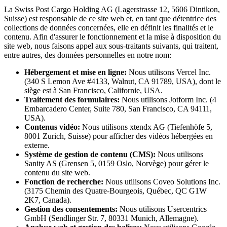
La Swiss Post Cargo Holding AG (Lagerstrasse 12, 5606 Dintikon,
Suisse) est responsable de ce site web et, en tant que détentrice des
collections de données concernées, elle en définit les finalités et le
contenu. Afin d'assurer le fonctionnement et la mise à disposition du
site web, nous faisons appel aux sous-traitants suivants, qui traitent,
entre autres, des données personnelles en notre nom:
Hébergement et mise en ligne:
Nous utilisons Vercel Inc.
(340 S Lemon Ave #4133, Walnut, CA 91789, USA), dont le
siège est à San Francisco, Californie, USA.
Traitement des formulaires:
Nous utilisons Jotform Inc. (4
Embarcadero Center, Suite 780, San Francisco, CA 94111,
USA).
Contenus vidéo:
Nous utilisons xtendx AG (Tiefenhöfe 5,
8001 Zurich, Suisse) pour afficher des vidéos hébergées en
externe.
Système de gestion de contenu (CMS):
Nous utilisons
Sanity AS (Grensen 5, 0159 Oslo, Norvège) pour gérer le
contenu du site web.
Fonction de recherche:
Nous utilisons Coveo Solutions Inc.
(3175 Chemin des Quatre-Bourgeois, Québec, QC G1W
2K7, Canada).
Gestion des consentements:
Nous utilisons Usercentrics
GmbH (Sendlinger Str. 7, 80331 Munich, Allemagne).