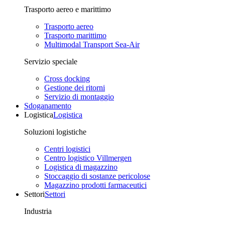
Trasporto aereo e marittimo
Trasporto aereo
Trasporto marittimo
Multimodal Transport Sea-Air
Servizio speciale
Cross docking
Gestione dei ritorni
Servizio di montaggio
Sdoganamento
Logistica
Logistica
Soluzioni logistiche
Centri logistici
Centro logistico Villmergen
Logistica di magazzino
Stoccaggio di sostanze pericolose
Magazzino prodotti farmaceutici
Settori
Settori
Industria