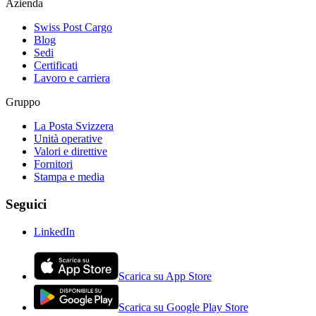
Azienda
Swiss Post Cargo
Blog
Sedi
Certificati
Lavoro e carriera
Gruppo
La Posta Svizzera
Unità operative
Valori e direttive
Fornitori
Stampa e media
Seguici
LinkedIn
Scarica su App Store
Scarica su Google Play Store