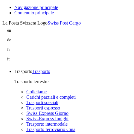
Navigazione principale
Contenuto principale
La Posta Svizzera Logo
Swiss Post Cargo
en
Relatra
is
de
part
Relatra
of
ist
fr
Swiss
Teil
Relatra
Post
von
rejoint
it
Cargo
Swiss
Swiss
Relatra
Post
Post
fa
Cargo
Cargo
parte
Trasporto
Trasporto
di
Swiss
Trasporto terrestre
Post
Cargo
Collettame
Carichi parziali e completi
Trasporti speciali
Trasporti espresso
Swiss-Express Giorno
Swiss-Express Innight
Trasporto intermodale
Trasporto ferroviario Cina