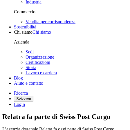
Industria
Commercio
Vendita per corrispondenza
Sostenibilità
Chi siamo
Chi siamo
Azienda
Sedi
Organizzazione
Certificazioni
Storia
Lavoro e carriera
Blog
Aiuto e contatto
Ricerca
Svizzera
Login
Relatra fa parte di Swiss Post Cargo
L’agenzia doganale Relatra fa oggi parte di Swiss Post Cargo.